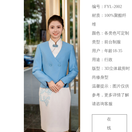
编号：FYL-2002
材质：100%聚酯纤
维
颜色：各类色可定制
类型：前台制服
用户：年龄18-35
用途：行政
版型：3D立体裁剪时
尚修身型
温馨提示：图片仅供
参考，更多详情了解
请咨询客服
在
线