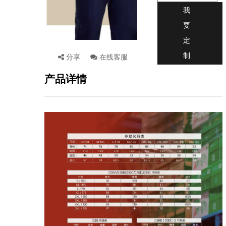
我
要
定
制
分享
在线客服
产品详情