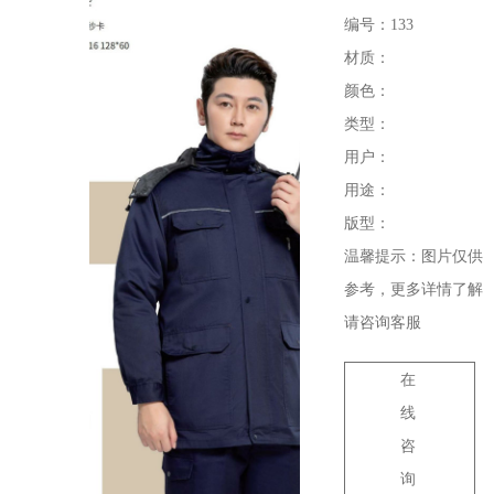
编号：133
材质：
颜色：
类型：
用户：
用途：
版型：
温馨提示：图片仅供
参考，更多详情了解
请咨询客服
在
线
咨
询