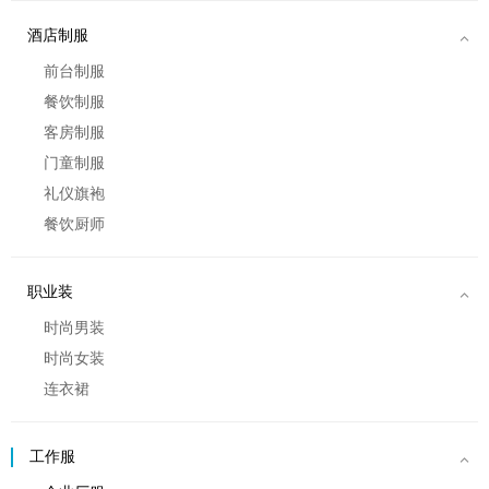
酒店制服
前台制服
餐饮制服
客房制服
门童制服
礼仪旗袍
餐饮厨师
职业装
时尚男装
时尚女装
连衣裙
工作服