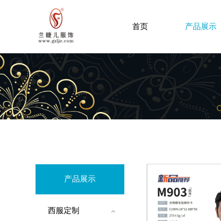
首页
产品展示
产品展示
西服定制