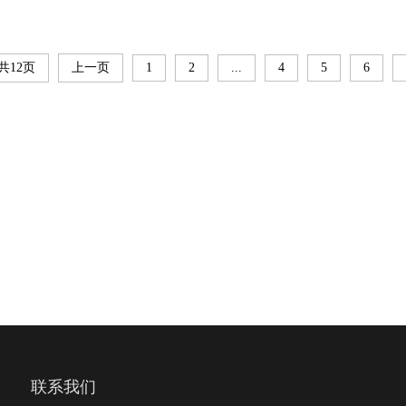
共12页
上一页
1
2
...
4
5
6
联系我们