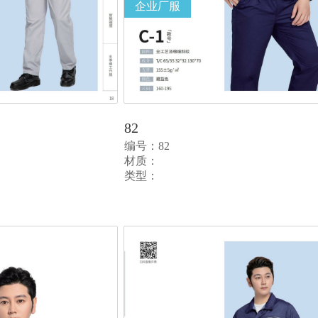
企业厂服
82
编号：82
材质：
类型：