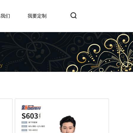
系我们
我要定制