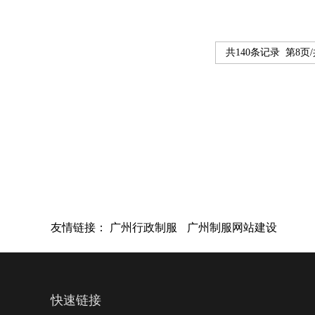
共140条记录 第8页/
友情链接：
广州行政制服
广州制服网站建设
快速链接