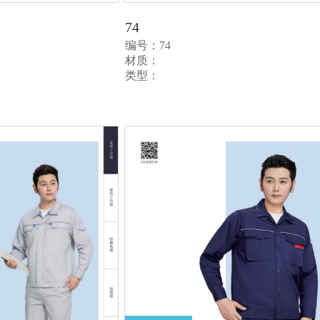
74
编号：74
材质：
类型：