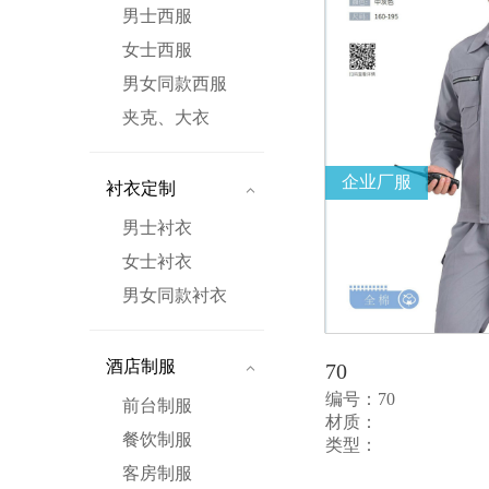
男士西服
女士西服
男女同款西服
夹克、大衣
企业厂服
衬衣定制
男士衬衣
女士衬衣
男女同款衬衣
酒店制服
70
编号：70
前台制服
材质：
餐饮制服
类型：
客房制服