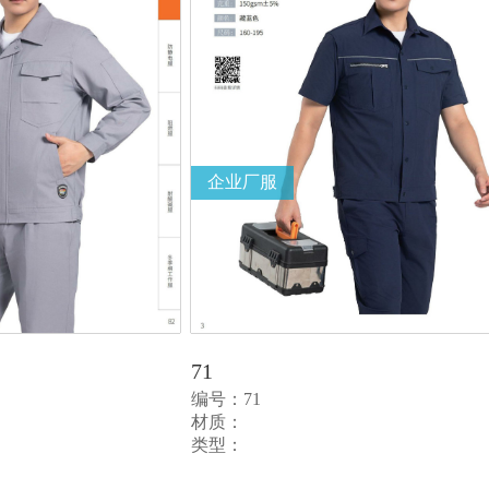
企业厂服
71
编号：71
材质：
类型：