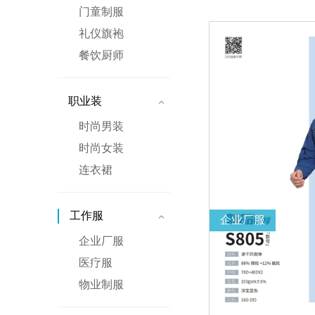
门童制服
礼仪旗袍
餐饮厨师
职业装
时尚男装
时尚女装
连衣裙
工作服
企业厂服
企业厂服
医疗服
物业制服